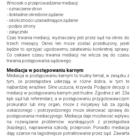
Wniosek o przeprowadzenie mediacji:
- oznaczenie stron
- dokładnie określone żądanie
- okoliczności uzasadniające żądanie
- podpis strony
- załączniki
Czas trwania mediacji, wyznaczany jest przez sąd na okres do
trzech miesięcy. Okres ten może zostać przedłużony, jeżeli
będzie to sprzyjać ugodowemu załatwieniu konkretnej sprawy.
Co ciekawe czasu trwania mediacji nie wlicza się do czasu
trwania postępowania sądowego.
Mediacja w postępowaniu karnym
Mediacja w postępowaniu karnym to trudny temat, w związku z
tym, że przestępstwa uderzają w różne dobra, w tym te
najbardziej wrażliwe. Silne uczucia, krzywda. Podjęcie decyzji o
mediacji w postępowaniu karnym jest trudne. Zgodnie z art. 23a
kpk sąd lub referendarz, a w postępowaniu przygotowawczym
prokurator lub inny organ, może z inicjatywy lub za zgodą
oskarżonego i pokrzywdzonego może skierować sprawę do
postępowania mediacyjnego. Mediacja daje możliwość wpływu
na rozwiązanie problemów wynikających z przestępstwa
(każdego), naprawienia szkody, przeprosin. Ponadto mediacja
daję szanse na łagodniejsze potraktowanie przez sąd. Zawarta