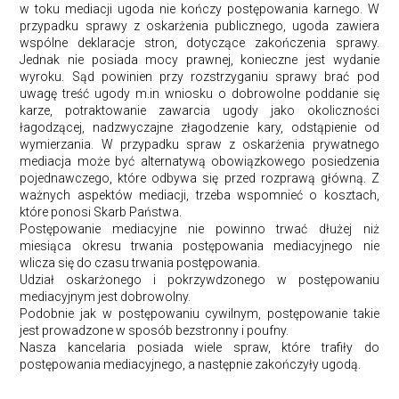
w toku mediacji ugoda nie kończy postępowania karnego. W
przypadku sprawy z oskarżenia publicznego, ugoda zawiera
wspólne deklaracje stron, dotyczące zakończenia sprawy.
Jednak nie posiada mocy prawnej, konieczne jest wydanie
wyroku. Sąd powinien przy rozstrzyganiu sprawy brać pod
uwagę treść ugody m.in wniosku o dobrowolne poddanie się
karze, potraktowanie zawarcia ugody jako okoliczności
łagodzącej, nadzwyczajne złagodzenie kary, odstąpienie od
wymierzania. W przypadku spraw z oskarżenia prywatnego
mediacja może być alternatywą obowiązkowego posiedzenia
pojednawczego, które odbywa się przed rozprawą główną. Z
ważnych aspektów mediacji, trzeba wspomnieć o kosztach,
które ponosi Skarb Państwa.
Postępowanie mediacyjne nie powinno trwać dłużej niż
miesiąca okresu trwania postępowania mediacyjnego nie
wlicza się do czasu trwania postępowania.
Udział oskarżonego i pokrzywdzonego w postępowaniu
mediacyjnym jest dobrowolny.
Podobnie jak w postępowaniu cywilnym, postępowanie takie
jest prowadzone w sposób bezstronny i poufny.
Nasza kancelaria posiada wiele spraw, które trafiły do
postępowania mediacyjnego, a następnie zakończyły ugodą.