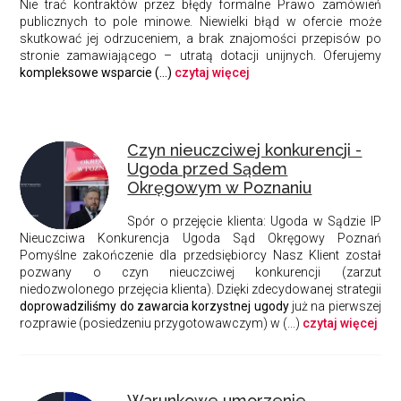
Nie trać kontraktów przez błędy formalne Prawo zamówień
publicznych to pole minowe. Niewielki błąd w ofercie może
skutkować jej odrzuceniem, a brak znajomości przepisów po
stronie zamawiającego – utratą dotacji unijnych. Oferujemy
kompleksowe wsparcie (...)
czytaj więcej
Czyn nieuczciwej konkurencji -
Ugoda przed Sądem
Okręgowym w Poznaniu
Spór o przejęcie klienta:
Ugoda w Sądzie IP
Nieuczciwa Konkurencja
Ugoda
Sąd Okręgowy Poznań
Pomyślne zakończenie dla przedsiębiorcy Nasz Klient został
pozwany o czyn nieuczciwej konkurencji (zarzut
niedozwolonego przejęcia klienta). Dzięki zdecydowanej strategii
doprowadziliśmy do zawarcia korzystnej ugody
już na pierwszej
rozprawie (posiedzeniu przygotowawczym) w (...)
czytaj więcej
Warunkowe umorzenie