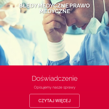
BŁĘDY MEDYCZNE PRAWO
MEDYCZNE
Doświadczenie
Opisujemy nasze sprawy
CZYTAJ WIĘCEJ