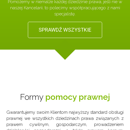
Pomożemy w niemalże każdej dziedzinie prawa, jeśli nie w
naszej Kancelarii, to polecimy współpracującego z nami
specjalistę.
SPRAWDŹ WSZYSTKIE
Formy
pomocy prawnej
Gwarantujemy swoim Klientom najwyższy standard obsługi
prawnej we wszystkich dziedzinach prawa związanych z
prawem cywilnym, gospodarczym, prowadzeniem