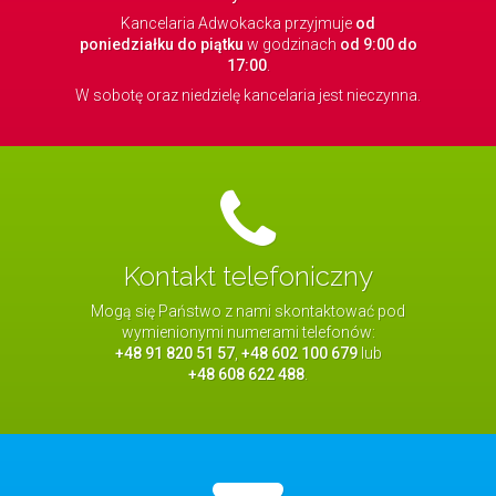
pry
Kancelaria Adwokacka przyjmuje
od
Kon
poniedziałku do piątku
w godzinach
od 9:00 do
17:00
.
W sobotę oraz niedzielę kancelaria jest nieczynna.
Kontakt telefoniczny
Mogą się Państwo z nami skontaktować pod
wymienionymi numerami telefonów:
+48 91 820 51 57
,
+48 602 100 679
lub
+48 608 622 488
.