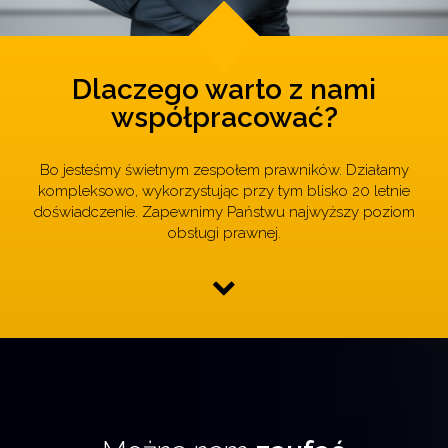
Dlaczego warto z nami
współpracować?
Bo jesteśmy świetnym zespołem prawników. Działamy
kompleksowo, wykorzystując przy tym blisko 20 letnie
doświadczenie. Zapewnimy Państwu najwyższy poziom
obsługi prawnej.