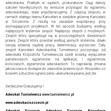
adwokacka. Praktyki w sądach, prokuraturze. Ciąg dalszy
szkoleń teoretycznych, by wreszcie przystąpić do egzaminu
adwokackiego, stale współpracujemy. Z częścią zespołu w
ramach stałego teamu Kancelarii w siedzibie głównej Kancelarii
w Szczecinie. Z resztą na zasadzie współpracy przy
wymagających projektach. W ten sposób budujemy według
najlepszych kryteriów zespół. Najlepszy zespół z możliwych.
Zespół który specjalizuje się w poszczególnych dziedzinach
prawa. Zespół który powstał według jasnych kryteriów, dzięki
swojej własnej ciężkiej pracy, determinacji, wyrzeczeń. Cały
zespół Kancelarii Adwokackiej Tumielewicz poczynając od
adwokata Krzysztofa Tumielewicza szedł ścieżką wyłączenie
państwowych egzaminów na aplikacje, i egzaminów
końcowych, egzaminów adwokackich. To naprawdę zmiana
jakościowa w dostępie do zawodów prawniczych. Wszystko co
bowiem sztucznie ograniczane, ukierunkowywane, jest złe.
Serdecznie Gratulujemy !
Adwokat Tumielewicz
www.tumielewicz.pl
www.adwokaciszczecin.pl
Adwokat Szczecin, Adwokaci Szczecin, Kancelaria