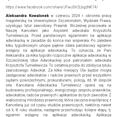
https://www.facebook.com/share/JFwuStr2LbgzNK74/
Aleksandra Kowalonek
w czerwcu 2024 r. obroniła pracę
magisterską na Uniwersytecie Szczecińskim, Wydziale Prawa,
uzyskując tytuł zawodowy Prawnik. Wcześniej pracowała w
Naszej Kancelarii jako Asystent adwokata Krzysztofa
Tumielewicza. Przed państwowym egzaminem na aplikacje
adwokacką w zasadzie do końca nas wspierała. Po zaledwie
kilku tygodniowym urlopie pięknie zdała państwowy egzamin
wstępny na aplikacje adwokacką. To oznacza, że Pani
Aleksandra za kilka tygodni rozpocznie aplikacje adwokacką w
Szczecińskiej Izbie Adwokackiej pod patronatem adwokata
Krzysztofa Tumielewicza. To ostatnia prosta do zdobycia tytułu
zawodowego Adwokat. Za kilka miesięcy Ola będzie mogła
zastępować adwokatów i radców prawnych przed wszystkimi
sądami powszechnymi, prokuraturami, policją, itd. W zespole
siła. Kancelaria Adwokacka Tumielewicz opiera się na
budowaniu profesjonalnego, energicznego zespołu prawników,
adwokatów, radców prawnych i aplikantów do tych zawodów. Z
większością młodzieży prawniczej, która zaczyna współpracę z
Kancelarią już od czasu studiów prawniczych, niektórzy nawet
od II, III roku studiów, następnie przechodząc kolejne etapy, tj.
egzamin wstępny na aplikacje adwokacką. Aplikacja